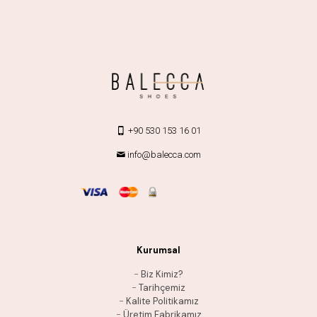
+90 530 153 16 01
info@balecca.com
Kurumsal
-
Biz Kimiz?
-
Tarihçemiz
-
Kalite Politikamız
-
Üretim Fabrikamız