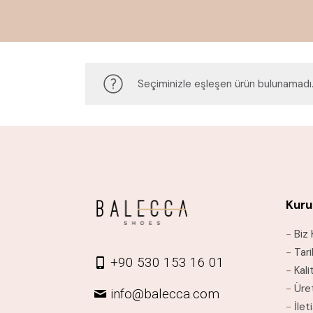
Seçiminizle eşleşen ürün bulunamadı
Kuru
-
Biz 
-
Tar
+90 530 153 16 01
-
Kali
-
Üre
info@balecca.com
-
İlet