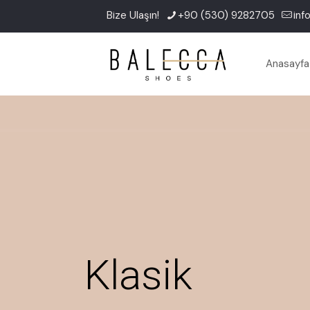
Bize Ulaşın!
+90 (530) 9282705
in
Anasayfa
Klasik