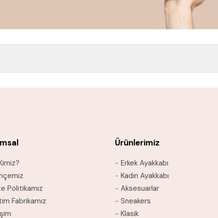
.
msal
Ürünlerimiz
Kimiz?
-
Erkek Ayakkabı
ihçemiz
-
Kadın Ayakkabı
te Politikamız
-
Aksesuarlar
tim Fabrikamız
-
Sneakers
işim
-
Klasik