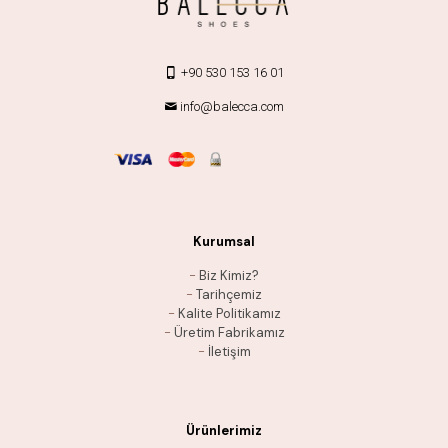
+90 530 153 16 01
info@balecca.com
Kurumsal
-
Biz Kimiz?
-
Tarihçemiz
-
Kalite Politikamız
-
Üretim Fabrikamız
-
İletişim
Ürünlerimiz